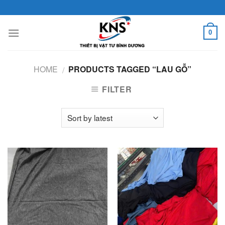
Skip
to
content
0
HOME
PRODUCTS TAGGED “LAU GỖ”
/
FILTER