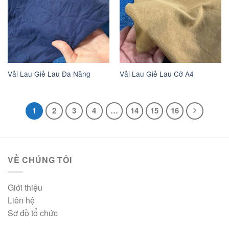
Vải Lau Giẻ Lau Đa Năng
Vải Lau Giẻ Lau Cỡ A4
1
2
3
4
…
14
15
16
VỀ CHÚNG TÔI
Giới thiệu
Liên hệ
Sơ đồ tổ chức