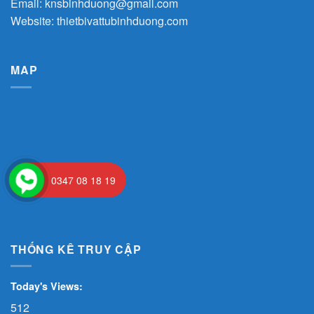
Email:
knsbinhduong@gmail.com
Website:
thietbivattubinhduong.com
MAP
0347 08 18 19
THỐNG KÊ TRUY CẬP
Today's Views:
512