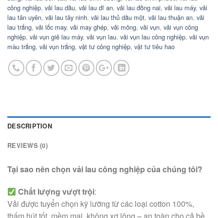
công nghiệp
,
vải lau dầu
,
vải lau dĩ an
,
vải lau đồng nai
,
vải lau máy
,
vải
lau tân uyên
,
vải lau tây ninh
,
vải lau thủ dầu một
,
vải lau thuận an
,
vải
lau trắng
,
vải lốc may
,
vải may ghép
,
vải mỏng
,
vải vụn
,
vải vụn công
nghiệp
,
vải vụn giẻ lau máy
,
vải vụn lau
,
vải vụn lau công nghiệp
,
vải vụn
màu trắng
,
vải vụn trắng
,
vật tư công nghiệp
,
vật tư tiêu hao
DESCRIPTION
REVIEWS (0)
Tại sao nên chọn vải lau công nghiệp của chúng tôi?
Chất lượng vượt trội
:
Vải được tuyển chọn kỹ lưỡng từ các loại cotton 100%,
thấm hút tốt, mềm mại, không xơ lông – an toàn cho cả bề