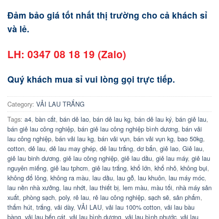
Đảm bảo giá tốt nhất thị trường cho cả khách sỉ
và lẻ.
LH: 0347 08 18 19 (Zalo)
Quý khách mua sỉ vui lòng gọi trực tiếp.
Category:
VẢI LAU TRẮNG
Tags:
a4
,
bàn cắt
,
bán dẻ lao
,
bán dẻ lau kg
,
bán dẻ lau ký
,
bán giẻ lau
,
bán giẻ lau công nghiệp
,
bán giẻ lau công nghiệp bình dương
,
bán vải
lau công nghiệp
,
bán vải lau kg
,
bán vải vụn
,
bán vải vụn kg
,
bao 50kg
,
cotton
,
dẻ lau
,
dẻ lau may ghép
,
dẻ lau trắng
,
dơ bẩn
,
giẻ lao
,
Giẻ lau
,
giẻ lau binh dương
,
giẻ lau công nghiệp
,
giẻ lau dầu
,
giẻ lau máy
,
giẻ lau
nguyên miếng
,
giẻ lau tphcm
,
giẻ lau trắng
,
khổ lớn
,
khổ nhỏ
,
không bụi
,
không đổ lông
,
không ra màu
,
lau dầu
,
lau gỗ
,
lau khuôn
,
lau máy móc
,
lau nền nhà xưởng
,
lau nhớt
,
lau thiết bị
,
lem màu
,
màu tối
,
nhà máy sản
xuất
,
phòng sạch
,
poly
,
rẻ lau
,
rẻ lau công nghiệp
,
sạch sẽ
,
sản phẩm
,
thẩm hút
,
trắng
,
vải dày
,
VẢI LAU
,
vải lau 100% cotton
,
vải lau bàu
bàng
,
vải lau bến cát
,
vải lau bình dương
,
vải lau bình phước
,
vải lau