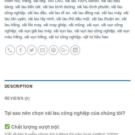
thẩm hút
,
trắng
,
vải dày
,
VẢI LAU
,
vải lau 100% cotton
,
vải lau bàu
bàng
,
vải lau bến cát
,
vải lau bình dương
,
vải lau bình phước
,
vải lau
công nghiệp
,
vải lau dầu
,
vải lau dĩ an
,
vải lau đồng nai
,
vải lau máy
,
vải
lau tân uyên
,
vải lau tây ninh
,
vải lau thủ dầu một
,
vải lau thuận an
,
vải
lau trắng
,
vải lốc may
,
vải may ghép
,
vải mỏng
,
vải vụn
,
vải vụn công
nghiệp
,
vải vụn giẻ lau máy
,
vải vụn lau
,
vải vụn lau công nghiệp
,
vải vụn
màu trắng
,
vải vụn trắng
,
vật tư công nghiệp
,
vật tư tiêu hao
DESCRIPTION
REVIEWS (0)
Tại sao nên chọn vải lau công nghiệp của chúng tôi?
Chất lượng vượt trội
:
Vải được tuyển chọn kỹ lưỡng từ các loại cotton 100%,