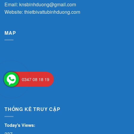
Email:
knsbinhduong@gmail.com
Website:
thietbivattubinhduong.com
MAP
0347 08 18 19
THỐNG KÊ TRUY CẬP
Today's Views:
237