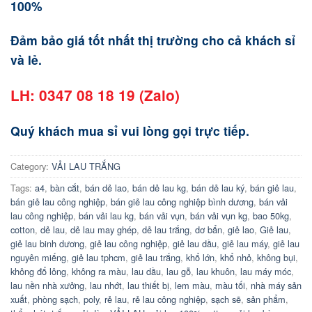
100%
Đảm bảo giá tốt nhất thị trường cho cả khách sỉ
và lẻ.
LH: 0347 08 18 19 (Zalo)
Quý khách mua sỉ vui lòng gọi trực tiếp.
Category:
VẢI LAU TRẮNG
Tags:
a4
,
bàn cắt
,
bán dẻ lao
,
bán dẻ lau kg
,
bán dẻ lau ký
,
bán giẻ lau
,
bán giẻ lau công nghiệp
,
bán giẻ lau công nghiệp bình dương
,
bán vải
lau công nghiệp
,
bán vải lau kg
,
bán vải vụn
,
bán vải vụn kg
,
bao 50kg
,
cotton
,
dẻ lau
,
dẻ lau may ghép
,
dẻ lau trắng
,
dơ bẩn
,
giẻ lao
,
Giẻ lau
,
giẻ lau binh dương
,
giẻ lau công nghiệp
,
giẻ lau dầu
,
giẻ lau máy
,
giẻ lau
nguyên miếng
,
giẻ lau tphcm
,
giẻ lau trắng
,
khổ lớn
,
khổ nhỏ
,
không bụi
,
không đổ lông
,
không ra màu
,
lau dầu
,
lau gỗ
,
lau khuôn
,
lau máy móc
,
lau nền nhà xưởng
,
lau nhớt
,
lau thiết bị
,
lem màu
,
màu tối
,
nhà máy sản
xuất
,
phòng sạch
,
poly
,
rẻ lau
,
rẻ lau công nghiệp
,
sạch sẽ
,
sản phẩm
,