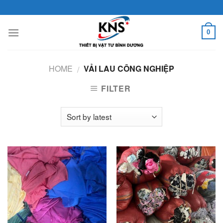
Skip
to
content
0
HOME
VẢI LAU CÔNG NGHIỆP
/
FILTER