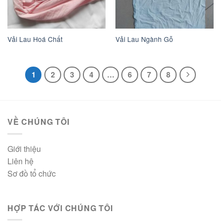
Vải Lau Hoá Chất
Vải Lau Ngành Gỗ
1
2
3
4
…
6
7
8
VỀ CHÚNG TÔI
Giới thiệu
Liên hệ
Sơ đồ tổ chức
HỢP TÁC VỚI CHÚNG TÔI