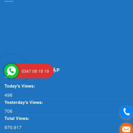
THỐNG KÊ TRUY CẬP
0347 08 18 19
Today's Views:
498
Yesterday's Views:
706
Total Views:
970.917