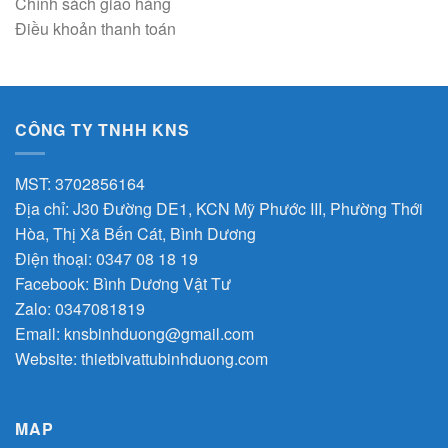
Chính sách giao hàng
Điều khoản thanh toán
CÔNG TY TNHH KNS
MST: 3702856164
Địa chỉ: J30 Đường DE1, KCN Mỹ Phước III, Phường Thới
Hòa, Thị Xã Bến Cát, Bình Dương
Điện thoại: 0347 08 18 19
Facebook:
Bình Dương Vật Tư
Zalo:
0347081819
Email:
knsbinhduong@gmail.com
Website:
thietbivattubinhduong.com
MAP