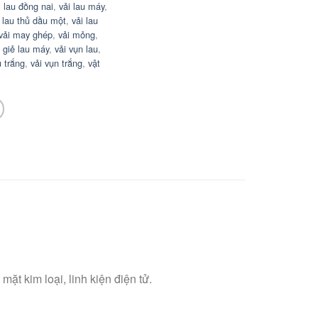
i lau đồng nai
,
vải lau máy
,
i lau thủ dầu một
,
vải lau
vải may ghép
,
vải mỏng
,
n giẻ lau máy
,
vải vụn lau
,
 trắng
,
vải vụn trắng
,
vật
ặt kim loại, linh kiện điện tử.