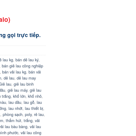
alo)
g gọi trực tiếp.
ẻ lau kg
,
bán dẻ lau ký
,
,
bán giẻ lau công nghiệp
,
bán vải lau kg
,
bán vải
n
,
dẻ lau
,
dẻ lau may
Giẻ lau
,
giẻ lau binh
dầu
,
giẻ lau máy
,
giẻ lau
u trắng
,
khổ lớn
,
khổ nhỏ
,
 màu
,
lau dầu
,
lau gỗ
,
lau
ưởng
,
lau nhớt
,
lau thiết bị
,
t
,
phòng sạch
,
poly
,
rẻ lau
,
ẩm
,
thẩm hút
,
trắng
,
vải
vải lau bàu bàng
,
vải lau
 bình phước
,
vải lau công