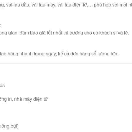
ng, vải lau dầu, vải lau máy, vải lau điện tử,… phù hợp với mọi 
n
:
ung gian, đảm bảo giá tốt nhất thị trường cho cả khách sỉ và lẻ.
 giao hàng nhanh trong ngày, kể cả đơn hàng số lượng lớn.
móc
ởng in, nhà máy điện tử
không bụi)