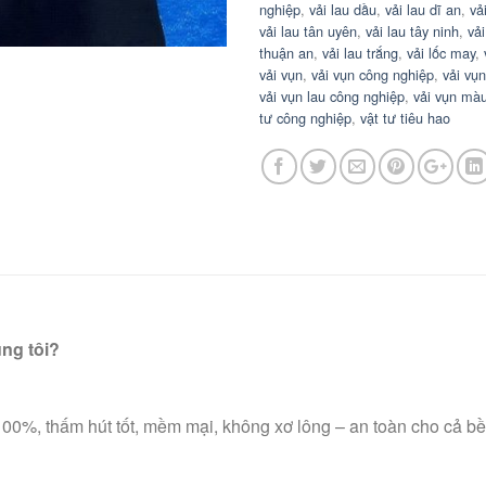
nghiệp
,
vải lau dầu
,
vải lau dĩ an
,
vả
vải lau tân uyên
,
vải lau tây ninh
,
vả
thuận an
,
vải lau trắng
,
vải lốc may
,
vải vụn
,
vải vụn công nghiệp
,
vải vụ
vải vụn lau công nghiệp
,
vải vụn màu
tư công nghiệp
,
vật tư tiêu hao
ng tôi?
00%, thấm hút tốt, mềm mại, không xơ lông – an toàn cho cả bề m