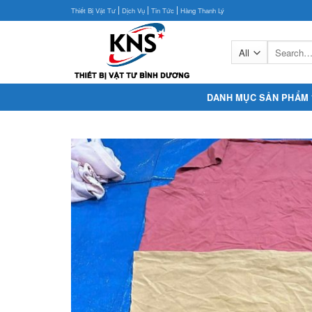
Skip
|
|
|
Thiết Bị Vật Tư
Dịch Vụ
Tin Tức
Hàng Thanh Lý
to
content
DANH MỤC SẢN PHẨM