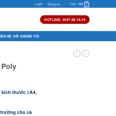
Login
Cart /
Đăng ký
0
₫
0
HOTLINE: 0347.08.18.19
IÊN HỆ VỚI CHÚNG TÔI
 Poly
, kích thước >A4,
ị trường cho cả