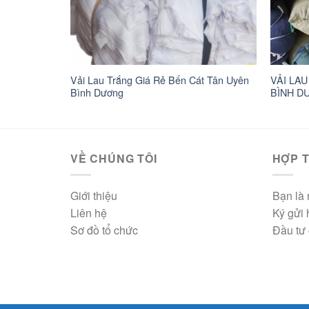
Nhuộm Đồng
Vải Lau Trắng Giá Rẻ Bến Cát Tân Uyên
VẢI LAU
Bình Dương
BÌNH D
VỀ CHÚNG TÔI
HỢP T
Giới thiệu
Bạn là 
Liên hệ
Ký gửi
Sơ đồ tổ chức
Đầu tư 