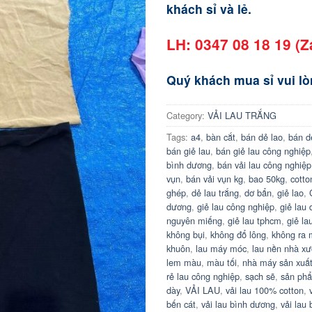
khách sỉ và lẻ.
LH: 0347 08 18 19 (Z
Quý khách mua sỉ vui lòn
Category:
VẢI LAU TRẮNG
Tags:
a4
,
bàn cắt
,
bán dẻ lao
,
bán d
bán giẻ lau
,
bán giẻ lau công nghiệp
bình dương
,
bán vải lau công nghiệp
vụn
,
bán vải vụn kg
,
bao 50kg
,
cotto
ghép
,
dẻ lau trắng
,
dơ bẩn
,
giẻ lao
,
dương
,
giẻ lau công nghiệp
,
giẻ lau 
nguyên miếng
,
giẻ lau tphcm
,
giẻ la
không bụi
,
không đổ lông
,
không ra
khuôn
,
lau máy móc
,
lau nền nhà x
lem màu
,
màu tối
,
nhà máy sản xuấ
rẻ lau công nghiệp
,
sạch sẽ
,
sản ph
dày
,
VẢI LAU
,
vải lau 100% cotton
,
bến cát
,
vải lau bình dương
,
vải lau