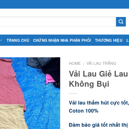
TRANG CHỦ
CHỨNG NHẬN NHÀ PHÂN PHỐI
THƯƠNG HIỆU
L
HOME
VẢI LAU TRẮNG
/
Vải Lau Giẻ Lau
Không Bụi
Vải lau thấm hút cực tốt
Coton 100%
Đảm bảo giá tốt nhất th