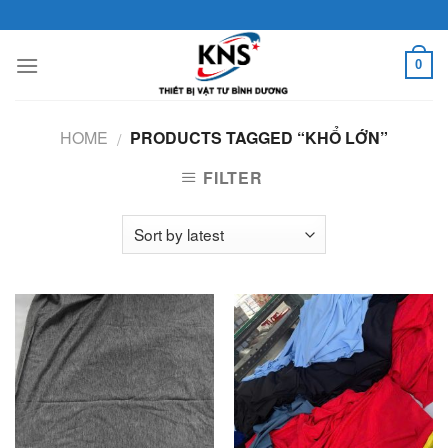
Skip
to
content
0
HOME
PRODUCTS TAGGED “KHỔ LỚN”
/
FILTER