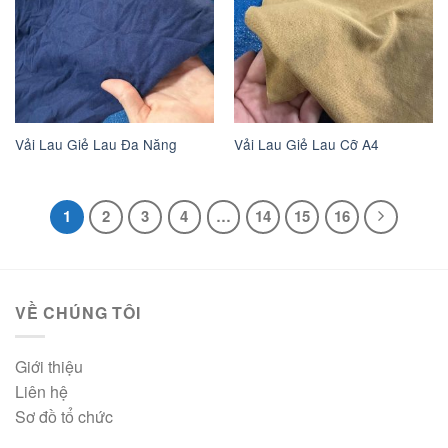
Vải Lau Giẻ Lau Đa Năng
Vải Lau Giẻ Lau Cỡ A4
1
2
3
4
…
14
15
16
VỀ CHÚNG TÔI
Giới thiệu
Liên hệ
Sơ đồ tổ chức