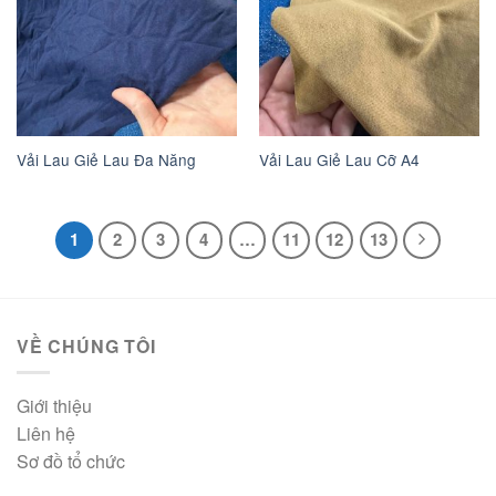
Vải Lau Giẻ Lau Đa Năng
Vải Lau Giẻ Lau Cỡ A4
1
2
3
4
…
11
12
13
VỀ CHÚNG TÔI
Giới thiệu
Liên hệ
Sơ đồ tổ chức