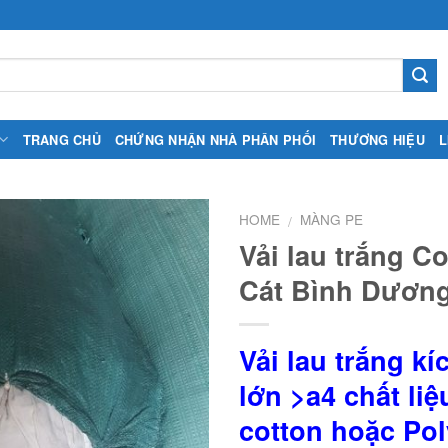
TRANG CHỦ
CHỨNG NHẬN NHÀ PHÂN PHỐI
THƯƠNG HIỆU
L
HOME
MÀNG PE
/
Vải lau trắng C
Cát Bình Dươn
Vải lau trắng k
lớn >a4 chất li
cotton hoặc Pol