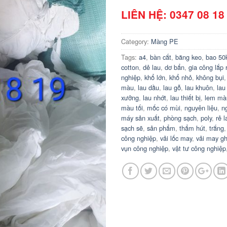
LIÊN HỆ: 0347 08 18
Category:
Màng PE
Tags:
a4
,
bàn cắt
,
băng keo
,
bao 50
cotton
,
dẻ lau
,
dơ bẩn
,
gia công lắp 
nghiệp
,
khổ lớn
,
khổ nhỏ
,
không bụi
màu
,
lau dầu
,
lau gỗ
,
lau khuôn
,
lau
xưởng
,
lau nhớt
,
lau thiết bị
,
lem mà
màu tối
,
mốc có mùi
,
nguyên liệu
,
n
máy sản xuất
,
phòng sạch
,
poly
,
rẻ l
sạch sẽ
,
sản phẩm
,
thẩm hút
,
trắng
công nghiệp
,
vải lốc may
,
vải may g
vụn công nghiệp
,
vật tư công nghiệp