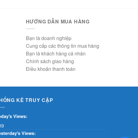
HƯỚNG DẪN MUA HÀNG
Bạn là doanh nghiệp
Cung cấp các thông tin mua hàng
Bạn là khách hàng cá nhân
Chính sách giao hàng
Điều khoản thanh toán
HỐNG KÊ TRUY CẬP
oday's Views:
09
esterday's Views: