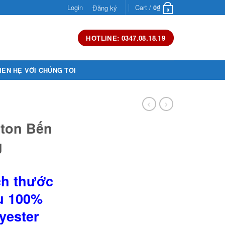
Login
Cart /
Đăng ký
0
₫
0
HOTLINE: 0347.08.18.19
IÊN HỆ VỚI CHÚNG TÔI
oton Bến
g
ích thước
ệu 100%
yester