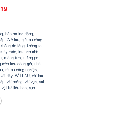
 19
kg
,
bảo hộ lao động
,
ráp
,
Giẻ lau
,
giẻ lau công
,
không đổ lông
,
không ra
 máy móc
,
lau nền nhà
u
,
màng film
,
màng pe
,
guyên liệu đóng gói
,
nhà
au
,
rẻ lau công nghiệp
,
,
vải dày
,
VẢI LAU
,
vải lau
hép
,
vải mỏng
,
vải vụn
,
vải
,
vật tư tiêu hao
,
vụn