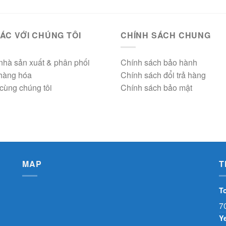
ÁC VỚI CHÚNG TÔI
CHÍNH SÁCH CHUNG
nhà sản xuất & phân phối
Chính sách bảo hành
 hàng hóa
Chính sách đổi trả hàng
cùng chúng tôi
Chính sách bảo mật
MAP
T
T
7
Y