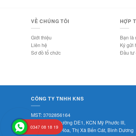
VỀ CHÚNG TÔI
HỢP T
Giới thiệu
Bạn là 
Liên hệ
Ký gửi
Sơ đồ tổ chức
Đầu tư 
CÔNG TY TNHH KNS
MST: 3702856164
Địa chỉ: J30 Đường DE1, KCN Mỹ Phước III,
0347 08 18 19
Phường Thới Hòa, Thị Xã Bến Cát, Bình Dương