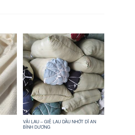
VẢI LAU – GIẺ LAU DẦU NHỚT DĨ AN
BÌNH DƯƠNG