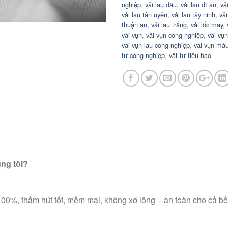
nghiệp
,
vải lau dầu
,
vải lau dĩ an
,
vả
vải lau tân uyên
,
vải lau tây ninh
,
vả
thuận an
,
vải lau trắng
,
vải lốc may
,
vải vụn
,
vải vụn công nghiệp
,
vải vụ
vải vụn lau công nghiệp
,
vải vụn màu
tư công nghiệp
,
vật tư tiêu hao
ng tôi?
00%, thấm hút tốt, mềm mại, không xơ lông – an toàn cho cả bề m