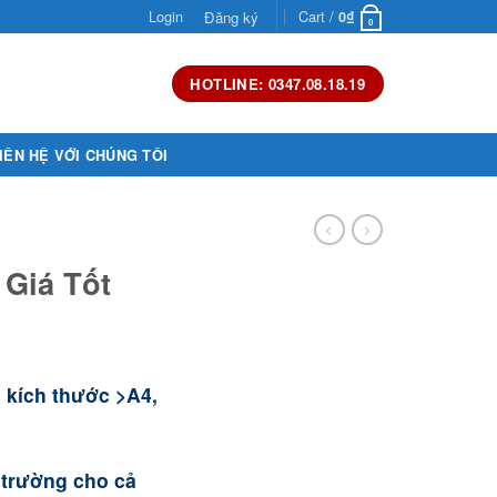
Login
Cart /
Đăng ký
0
₫
0
HOTLINE: 0347.08.18.19
IÊN HỆ VỚI CHÚNG TÔI
 Giá Tốt
, kích thước >A4,
ị trường cho cả