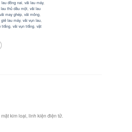
i lau đồng nai
,
vải lau máy
,
i lau thủ dầu một
,
vải lau
vải may ghép
,
vải mỏng
,
n giẻ lau máy
,
vải vụn lau
,
 trắng
,
vải vụn trắng
,
vật
ặt kim loại, linh kiện điện tử.