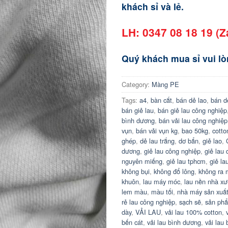
khách sỉ và lẻ.
LH: 0347 08 18 19 (Z
Quý khách mua sỉ vui lòn
Category:
Màng PE
Tags:
a4
,
bàn cắt
,
bán dẻ lao
,
bán d
bán giẻ lau
,
bán giẻ lau công nghiệp
bình dương
,
bán vải lau công nghiệp
vụn
,
bán vải vụn kg
,
bao 50kg
,
cotto
ghép
,
dẻ lau trắng
,
dơ bẩn
,
giẻ lao
,
dương
,
giẻ lau công nghiệp
,
giẻ lau 
nguyên miếng
,
giẻ lau tphcm
,
giẻ la
không bụi
,
không đổ lông
,
không ra
khuôn
,
lau máy móc
,
lau nền nhà x
lem màu
,
màu tối
,
nhà máy sản xuấ
rẻ lau công nghiệp
,
sạch sẽ
,
sản ph
dày
,
VẢI LAU
,
vải lau 100% cotton
,
bến cát
,
vải lau bình dương
,
vải lau