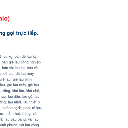
alo)
g gọi trực tiếp.
ẻ lau kg
,
bán dẻ lau ký
,
,
bán giẻ lau công nghiệp
,
bán vải lau kg
,
bán vải
n
,
dẻ lau
,
dẻ lau may
Giẻ lau
,
giẻ lau binh
dầu
,
giẻ lau máy
,
giẻ lau
u trắng
,
khổ lớn
,
khổ nhỏ
,
 màu
,
lau dầu
,
lau gỗ
,
lau
ưởng
,
lau nhớt
,
lau thiết bị
,
t
,
phòng sạch
,
poly
,
rẻ lau
,
ẩm
,
thẩm hút
,
trắng
,
vải
vải lau bàu bàng
,
vải lau
 bình phước
,
vải lau công