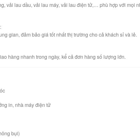
ng, vải lau dầu, vải lau máy, vải lau điện tử,… phù hợp với mọi 
n
:
ung gian, đảm bảo giá tốt nhất thị trường cho cả khách sỉ và lẻ.
 giao hàng nhanh trong ngày, kể cả đơn hàng số lượng lớn.
móc
ởng in, nhà máy điện tử
không bụi)