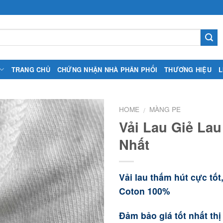
TRANG CHỦ
CHỨNG NHẬN NHÀ PHÂN PHỐI
THƯƠNG HIỆU
L
HOME
MÀNG PE
/
Vải Lau Giẻ Lau
Nhất
Vải lau thấm hút cực tốt
Coton 100%
Đảm bảo giá tốt nhất th