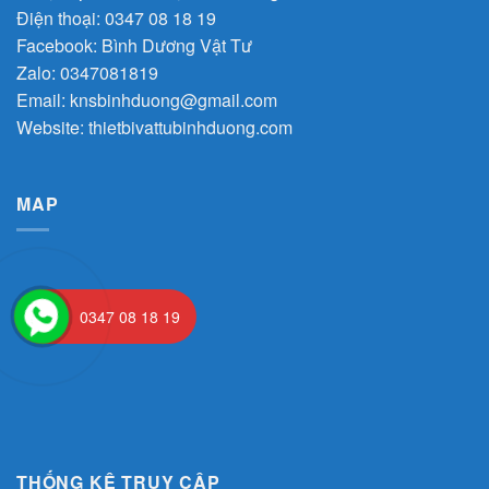
Điện thoại: 0347 08 18 19
Facebook:
Bình Dương Vật Tư
Zalo:
0347081819
Email:
knsbinhduong@gmail.com
Website:
thietbivattubinhduong.com
MAP
0347 08 18 19
THỐNG KÊ TRUY CẬP