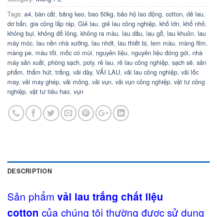
Tags:
a4
,
bàn cắt
,
băng keo
,
bao 50kg
,
bảo hộ lao động
,
cotton
,
dẻ lau
,
dơ bẩn
,
gia công lắp ráp
,
Giẻ lau
,
giẻ lau công nghiệp
,
khổ lớn
,
khổ nhỏ
,
không bụi
,
không đổ lông
,
không ra màu
,
lau dầu
,
lau gỗ
,
lau khuôn
,
lau
máy móc
,
lau nền nhà xưởng
,
lau nhớt
,
lau thiết bị
,
lem màu
,
màng film
,
màng pe
,
màu tối
,
mốc có mùi
,
nguyên liệu
,
nguyên liệu đóng gói
,
nhà
máy sản xuất
,
phòng sạch
,
poly
,
rẻ lau
,
rẻ lau công nghiệp
,
sạch sẽ
,
sản
phẩm
,
thẩm hút
,
trắng
,
vải dày
,
VẢI LAU
,
vải lau công nghiệp
,
vải lốc
may
,
vải may ghép
,
vải mỏng
,
vải vụn
,
vải vụn công nghiệp
,
vật tư công
nghiệp
,
vật tư tiêu hao
,
vụn
DESCRIPTION
Sản phẩm
vải lau trắng chất liệu
của chúng tôi thường được sử dụng
cotton