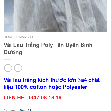
HOME
MÀNG PE
/
Vải Lau Trắng Poly Tân Uyên Bình
Dương
Vải lau trắng kích thước lớn >a4 chất
liệu 100% cotton hoặc Polyester
LIÊN HỆ: 0347 08 18 19
Category:
Màng PE