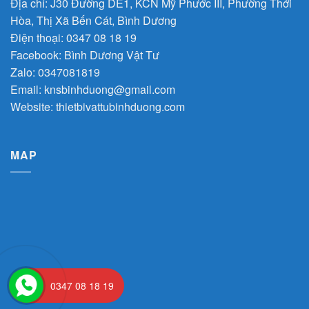
Địa chỉ: J30 Đường DE1, KCN Mỹ Phước III, Phường Thới
Hòa, Thị Xã Bến Cát, Bình Dương
Điện thoại: 0347 08 18 19
Facebook:
Bình Dương Vật Tư
Zalo:
0347081819
Email:
knsbinhduong@gmail.com
Website:
thietbivattubinhduong.com
MAP
0347 08 18 19