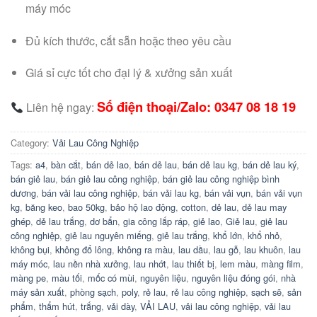
máy móc
Đủ kích thước, cắt sẵn hoặc theo yêu cầu
Giá sỉ cực tốt cho đại lý & xưởng sản xuất
Số điện thoại/Zalo: 0347 08 18 19
Liên hệ ngay:
Category:
Vải Lau Công Nghiệp
Tags:
a4
,
bàn cắt
,
bán dẻ lao
,
bán dẻ lau
,
bán dẻ lau kg
,
bán dẻ lau ký
,
bán giẻ lau
,
bán giẻ lau công nghiệp
,
bán giẻ lau công nghiệp bình
dương
,
bán vải lau công nghiệp
,
bán vải lau kg
,
bán vải vụn
,
bán vải vụn
kg
,
băng keo
,
bao 50kg
,
bảo hộ lao động
,
cotton
,
dẻ lau
,
dẻ lau may
ghép
,
dẻ lau trắng
,
dơ bẩn
,
gia công lắp ráp
,
giẻ lao
,
Giẻ lau
,
giẻ lau
công nghiệp
,
giẻ lau nguyên miếng
,
giẻ lau trắng
,
khổ lớn
,
khổ nhỏ
,
không bụi
,
không đổ lông
,
không ra màu
,
lau dầu
,
lau gỗ
,
lau khuôn
,
lau
máy móc
,
lau nền nhà xưởng
,
lau nhớt
,
lau thiết bị
,
lem màu
,
màng film
,
màng pe
,
màu tối
,
mốc có mùi
,
nguyên liệu
,
nguyên liệu đóng gói
,
nhà
máy sản xuất
,
phòng sạch
,
poly
,
rẻ lau
,
rẻ lau công nghiệp
,
sạch sẽ
,
sản
phẩm
,
thẩm hút
,
trắng
,
vải dày
,
VẢI LAU
,
vải lau công nghiệp
,
vải lau