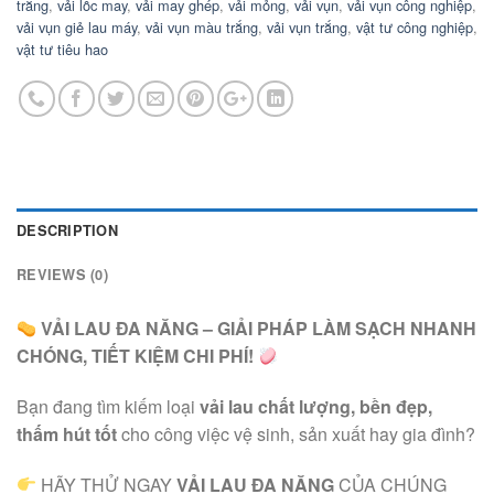
trắng
,
vải lốc may
,
vải may ghép
,
vải mỏng
,
vải vụn
,
vải vụn công nghiệp
,
vải vụn giẻ lau máy
,
vải vụn màu trắng
,
vải vụn trắng
,
vật tư công nghiệp
,
vật tư tiêu hao
DESCRIPTION
REVIEWS (0)
VẢI LAU ĐA NĂNG – GIẢI PHÁP LÀM SẠCH NHANH
CHÓNG, TIẾT KIỆM CHI PHÍ!
Bạn đang tìm kiếm loại
vải lau chất lượng, bền đẹp,
thấm hút tốt
cho công việc vệ sinh, sản xuất hay gia đình?
HÃY THỬ NGAY
VẢI LAU ĐA NĂNG
CỦA CHÚNG