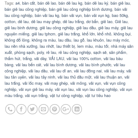
Tags:
a4
,
bàn cắt
,
bán dẻ lao
,
bán dẻ lau kg
,
bán dẻ lau ký
,
bán giẻ lau
,
bán giẻ lau công nghiệp
,
bán giẻ lau công nghiệp bình dương
,
bán vải
lau công nghiệp
,
bán vải lau kg
,
bán vải vụn
,
bán vải vụn kg
,
bao 50kg
,
cotton
,
dẻ lau
,
dẻ lau may ghép
,
dẻ lau trắng
,
dơ bẩn
,
giẻ lao
,
Giẻ lau
,
giẻ lau binh dương
,
giẻ lau công nghiệp
,
giẻ lau dầu
,
giẻ lau máy
,
giẻ lau
nguyên miếng
,
giẻ lau tphcm
,
giẻ lau trắng
,
khổ lớn
,
khổ nhỏ
,
không bụi
,
không đổ lông
,
không ra màu
,
lau dầu
,
lau gỗ
,
lau khuôn
,
lau máy móc
,
lau nền nhà xưởng
,
lau nhớt
,
lau thiết bị
,
lem màu
,
màu tối
,
nhà máy sản
xuất
,
phòng sạch
,
poly
,
rẻ lau
,
rẻ lau công nghiệp
,
sạch sẽ
,
sản phẩm
,
thẩm hút
,
trắng
,
vải dày
,
VẢI LAU
,
vải lau 100% cotton
,
vải lau bàu
bàng
,
vải lau bến cát
,
vải lau bình dương
,
vải lau bình phước
,
vải lau
công nghiệp
,
vải lau dầu
,
vải lau dĩ an
,
vải lau đồng nai
,
vải lau máy
,
vải
lau tân uyên
,
vải lau tây ninh
,
vải lau thủ dầu một
,
vải lau thuận an
,
vải
lau trắng
,
vải lốc may
,
vải may ghép
,
vải mỏng
,
vải vụn
,
vải vụn công
nghiệp
,
vải vụn giẻ lau máy
,
vải vụn lau
,
vải vụn lau công nghiệp
,
vải vụn
màu trắng
,
vải vụn trắng
,
vật tư công nghiệp
,
vật tư tiêu hao