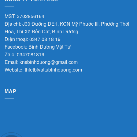
MST: 3702856164
Địa chỉ: J30 Đường DE1, KCN Mỹ Phước III, Phường Thới
Hòa, Thị Xã Bến Cát, Bình Dương
Điện thoại: 0347 08 18 19
Facebook:
Bình Dương Vật Tư
Zalo:
0347081819
Email:
knsbinhduong@gmail.com
Website:
thietbivattubinhduong.com
MAP