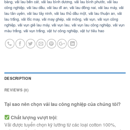
bàng
,
vải lau bến cát
,
vải lau bình dương
,
vải lau bình phước
,
vải lau
công nghiệp
,
vải lau dầu
,
vải lau dĩ an
,
vải lau đồng nai
,
vải lau máy
,
vải
lau tân uyên
,
vải lau tây ninh
,
vải lau thủ dầu một
,
vải lau thuận an
,
vải
lau trắng
,
vải lốc may
,
vải may ghép
,
vải mỏng
,
vải vụn
,
vải vụn công
nghiệp
,
vải vụn giẻ lau máy
,
vải vụn lau
,
vải vụn lau công nghiệp
,
vải vụn
màu trắng
,
vải vụn trắng
,
vật tư công nghiệp
,
vật tư tiêu hao
DESCRIPTION
REVIEWS (0)
Tại sao nên chọn vải lau công nghiệp của chúng tôi?
Chất lượng vượt trội
:
Vải được tuyển chọn kỹ lưỡng từ các loại cotton 100%,