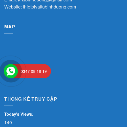
Website:
thietbivattubinhduong.com
MAP
0347 08 18 19
THỐNG KÊ TRUY CẬP
Today's Views:
140