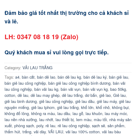
Đảm bảo giá tốt nhất thị trường cho cả khách sỉ
và lẻ.
LH: 0347 08 18 19 (Zalo)
Quý khách mua sỉ vui lòng gọi trực tiếp.
Category:
VẢI LAU TRẮNG
Tags:
a4
,
bàn cắt
,
bán dẻ lao
,
bán dẻ lau kg
,
bán dẻ lau ký
,
bán giẻ lau
,
bán giẻ lau công nghiệp
,
bán giẻ lau công nghiệp bình dương
,
bán vải
lau công nghiệp
,
bán vải lau kg
,
bán vải vụn
,
bán vải vụn kg
,
bao 50kg
,
cotton
,
dẻ lau
,
dẻ lau may ghép
,
dẻ lau trắng
,
dơ bẩn
,
giẻ lao
,
Giẻ lau
,
giẻ lau binh dương
,
giẻ lau công nghiệp
,
giẻ lau dầu
,
giẻ lau máy
,
giẻ lau
nguyên miếng
,
giẻ lau tphcm
,
giẻ lau trắng
,
khổ lớn
,
khổ nhỏ
,
không bụi
,
không đổ lông
,
không ra màu
,
lau dầu
,
lau gỗ
,
lau khuôn
,
lau máy móc
,
lau nền nhà xưởng
,
lau nhớt
,
lau thiết bị
,
lem màu
,
màu tối
,
nhà máy sản
xuất
,
phòng sạch
,
poly
,
rẻ lau
,
rẻ lau công nghiệp
,
sạch sẽ
,
sản phẩm
,
thẩm hút
,
trắng
,
vải dày
,
VẢI LAU
,
vải lau 100% cotton
,
vải lau bàu