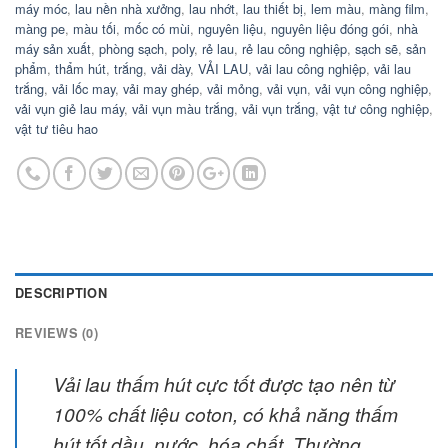
máy móc
,
lau nền nhà xưởng
,
lau nhớt
,
lau thiết bị
,
lem màu
,
màng film
,
màng pe
,
màu tối
,
mốc có mùi
,
nguyên liệu
,
nguyên liệu đóng gói
,
nhà
máy sản xuất
,
phòng sạch
,
poly
,
rẻ lau
,
rẻ lau công nghiệp
,
sạch sẽ
,
sản
phẩm
,
thẩm hút
,
trắng
,
vải dày
,
VẢI LAU
,
vải lau công nghiệp
,
vải lau
trắng
,
vải lốc may
,
vải may ghép
,
vải mỏng
,
vải vụn
,
vải vụn công nghiệp
,
vải vụn giẻ lau máy
,
vải vụn màu trắng
,
vải vụn trắng
,
vật tư công nghiệp
,
vật tư tiêu hao
DESCRIPTION
REVIEWS (0)
Vải lau thấm hút cực tốt được tạo nên từ
100% chất liệu coton, có khả năng thấm
hút tốt dầu, nước, hóa chất. Thường