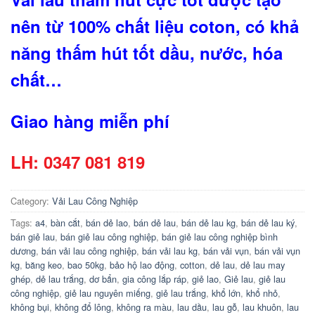
nên từ 100% chất liệu coton, có khả
năng thấm hút tốt dầu, nước, hóa
chất…
Giao hàng miễn phí
LH: 0347 081 819
Category:
Vải Lau Công Nghiệp
Tags:
a4
,
bàn cắt
,
bán dẻ lao
,
bán dẻ lau
,
bán dẻ lau kg
,
bán dẻ lau ký
,
bán giẻ lau
,
bán giẻ lau công nghiệp
,
bán giẻ lau công nghiệp bình
dương
,
bán vải lau công nghiệp
,
bán vải lau kg
,
bán vải vụn
,
bán vải vụn
kg
,
băng keo
,
bao 50kg
,
bảo hộ lao động
,
cotton
,
dẻ lau
,
dẻ lau may
ghép
,
dẻ lau trắng
,
dơ bẩn
,
gia công lắp ráp
,
giẻ lao
,
Giẻ lau
,
giẻ lau
công nghiệp
,
giẻ lau nguyên miếng
,
giẻ lau trắng
,
khổ lớn
,
khổ nhỏ
,
không bụi
,
không đổ lông
,
không ra màu
,
lau dầu
,
lau gỗ
,
lau khuôn
,
lau