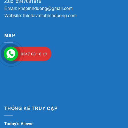
Zalo:
0347081819
Email:
knsbinhduong@gmail.com
Website:
thietbivattubinhduong.com
MAP
0347 08 18 19
THỐNG KÊ TRUY CẬP
Today's Views: