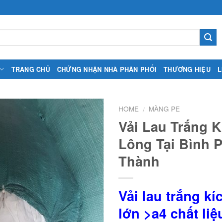
TRANG CHỦ
CHỨNG NHẬN NHÀ PHÂN PHỐI
THƯƠNG HIỆU
L
HOME
MÀNG PE
/
Vải Lau Trắng 
Lông Tại Bình
Thành
Vải lau trắng k
lớn >a4 chất li