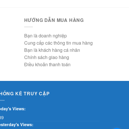
HƯỚNG DẪN MUA HÀNG
Bạn là doanh nghiệp
Cung cấp các thông tin mua hàng
Bạn là khách hàng cá nhân
Chính sách giao hàng
Điều khoản thanh toán
HỐNG KÊ TRUY CẬP
oday's Views:
89
esterday's Views: