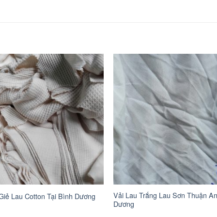
Vải Lau Trắng Lau Sơn Thuận An
Giẻ Lau Cotton Tại Bình Dương
Dương