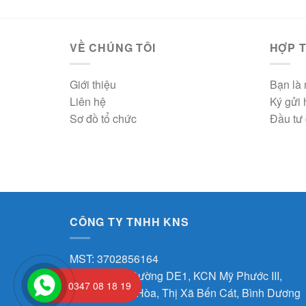
VỀ CHÚNG TÔI
HỢP T
Giới thiệu
Bạn là 
Liên hệ
Ký gửi
Sơ đồ tổ chức
Đầu tư 
CÔNG TY TNHH KNS
MST: 3702856164
Địa chỉ: J30 Đường DE1, KCN Mỹ Phước III,
0347 08 18 19
Phường Thới Hòa, Thị Xã Bến Cát, Bình Dương