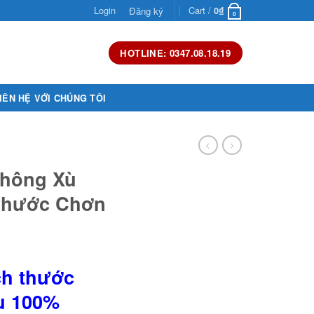
Login
Cart /
Đăng ký
0
₫
0
HOTLINE: 0347.08.18.19
IÊN HỆ VỚI CHÚNG TÔI
Không Xù
 Phước Chơn
ích thước
ệu 100%