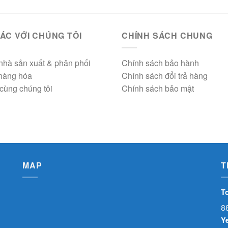
ÁC VỚI CHÚNG TÔI
CHÍNH SÁCH CHUNG
nhà sản xuất & phân phối
Chính sách bảo hành
 hàng hóa
Chính sách đổi trả hàng
cùng chúng tôi
Chính sách bảo mật
MAP
T
T
8
Y