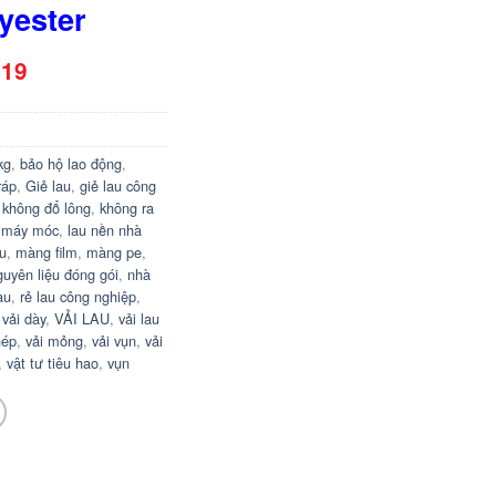
yester
 19
kg
,
bảo hộ lao động
,
ráp
,
Giẻ lau
,
giẻ lau công
,
không đổ lông
,
không ra
 máy móc
,
lau nền nhà
u
,
màng film
,
màng pe
,
guyên liệu đóng gói
,
nhà
au
,
rẻ lau công nghiệp
,
,
vải dày
,
VẢI LAU
,
vải lau
hép
,
vải mỏng
,
vải vụn
,
vải
,
vật tư tiêu hao
,
vụn