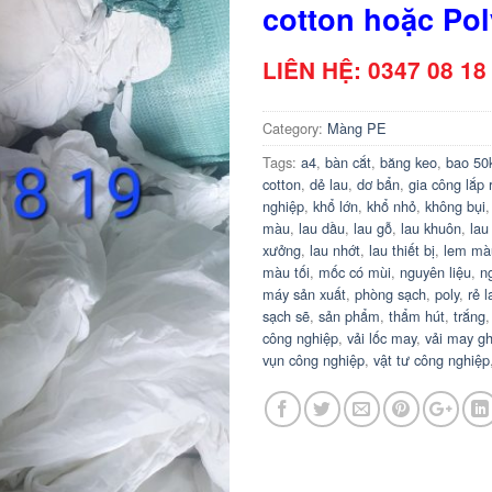
cotton hoặc Pol
LIÊN HỆ: 0347 08 18
Category:
Màng PE
Tags:
a4
,
bàn cắt
,
băng keo
,
bao 50
cotton
,
dẻ lau
,
dơ bẩn
,
gia công lắp 
nghiệp
,
khổ lớn
,
khổ nhỏ
,
không bụi
màu
,
lau dầu
,
lau gỗ
,
lau khuôn
,
lau
xưởng
,
lau nhớt
,
lau thiết bị
,
lem mà
màu tối
,
mốc có mùi
,
nguyên liệu
,
n
máy sản xuất
,
phòng sạch
,
poly
,
rẻ l
sạch sẽ
,
sản phẩm
,
thẩm hút
,
trắng
công nghiệp
,
vải lốc may
,
vải may g
vụn công nghiệp
,
vật tư công nghiệp