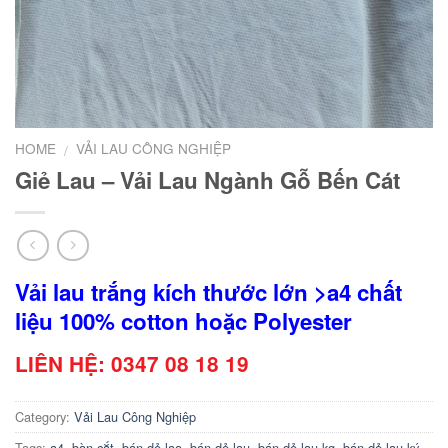
HOME
VẢI LAU CÔNG NGHIỆP
/
Giẻ Lau – Vải Lau Ngành Gỗ Bến Cát
Vải lau trắng kích thước lớn >a4 chất
liệu 100% cotton hoặc Polyester
LIÊN HỆ: 0347 08 18 19
Category:
Vải Lau Công Nghiệp
Tags:
a4
,
bàn cắt
,
bán dẻ lao
,
bán dẻ lau
,
bán dẻ lau kg
,
bán dẻ lau ký
,