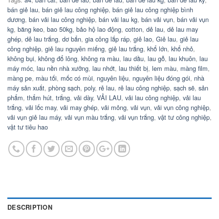
bán giẻ lau
,
bán giẻ lau công nghiệp
,
bán giẻ lau công nghiệp bình
dương
,
bán vải lau công nghiệp
,
bán vải lau kg
,
bán vải vụn
,
bán vải vụn
kg
,
băng keo
,
bao 50kg
,
bảo hộ lao động
,
cotton
,
dẻ lau
,
dẻ lau may
ghép
,
dẻ lau trắng
,
dơ bẩn
,
gia công lắp ráp
,
giẻ lao
,
Giẻ lau
,
giẻ lau
công nghiệp
,
giẻ lau nguyên miếng
,
giẻ lau trắng
,
khổ lớn
,
khổ nhỏ
,
không bụi
,
không đổ lông
,
không ra màu
,
lau dầu
,
lau gỗ
,
lau khuôn
,
lau
máy móc
,
lau nền nhà xưởng
,
lau nhớt
,
lau thiết bị
,
lem màu
,
màng film
,
màng pe
,
màu tối
,
mốc có mùi
,
nguyên liệu
,
nguyên liệu đóng gói
,
nhà
máy sản xuất
,
phòng sạch
,
poly
,
rẻ lau
,
rẻ lau công nghiệp
,
sạch sẽ
,
sản
phẩm
,
thẩm hút
,
trắng
,
vải dày
,
VẢI LAU
,
vải lau công nghiệp
,
vải lau
trắng
,
vải lốc may
,
vải may ghép
,
vải mỏng
,
vải vụn
,
vải vụn công nghiệp
,
vải vụn giẻ lau máy
,
vải vụn màu trắng
,
vải vụn trắng
,
vật tư công nghiệp
,
vật tư tiêu hao
DESCRIPTION