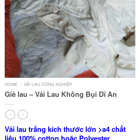
HOME
VẢI LAU CÔNG NGHIỆP
/
Giẻ lau – Vải Lau Không Bụi Dĩ An
Vải lau trắng kích thước lớn >a4 chất
liệu 100% cotton hoặc Polyester