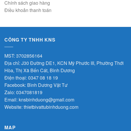
Chính sách giao hàng
Điều khoản thanh toán
CÔNG TY TNHH KNS
MST: 3702856164
Địa chỉ: J30 Đường DE1, KCN Mỹ Phước III, Phường Thới
Hòa, Thị Xã Bến Cát, Bình Dương
Điện thoại: 0347 08 18 19
Facebook:
Bình Dương Vật Tư
Zalo:
0347081819
Email:
knsbinhduong@gmail.com
Website:
thietbivattubinhduong.com
MAP