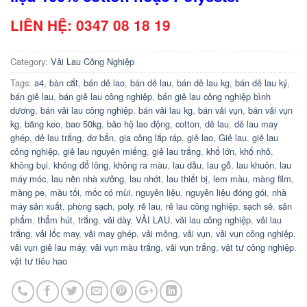
LIÊN HỆ: 0347 08 18 19
Category:
Vải Lau Công Nghiệp
Tags:
a4
,
bàn cắt
,
bán dẻ lao
,
bán dẻ lau
,
bán dẻ lau kg
,
bán dẻ lau ký
,
bán giẻ lau
,
bán giẻ lau công nghiệp
,
bán giẻ lau công nghiệp bình
dương
,
bán vải lau công nghiệp
,
bán vải lau kg
,
bán vải vụn
,
bán vải vụn
kg
,
băng keo
,
bao 50kg
,
bảo hộ lao động
,
cotton
,
dẻ lau
,
dẻ lau may
ghép
,
dẻ lau trắng
,
dơ bẩn
,
gia công lắp ráp
,
giẻ lao
,
Giẻ lau
,
giẻ lau
công nghiệp
,
giẻ lau nguyên miếng
,
giẻ lau trắng
,
khổ lớn
,
khổ nhỏ
,
không bụi
,
không đổ lông
,
không ra màu
,
lau dầu
,
lau gỗ
,
lau khuôn
,
lau
máy móc
,
lau nền nhà xưởng
,
lau nhớt
,
lau thiết bị
,
lem màu
,
màng film
,
màng pe
,
màu tối
,
mốc có mùi
,
nguyên liệu
,
nguyên liệu đóng gói
,
nhà
máy sản xuất
,
phòng sạch
,
poly
,
rẻ lau
,
rẻ lau công nghiệp
,
sạch sẽ
,
sản
phẩm
,
thẩm hút
,
trắng
,
vải dày
,
VẢI LAU
,
vải lau công nghiệp
,
vải lau
trắng
,
vải lốc may
,
vải may ghép
,
vải mỏng
,
vải vụn
,
vải vụn công nghiệp
,
vải vụn giẻ lau máy
,
vải vụn màu trắng
,
vải vụn trắng
,
vật tư công nghiệp
,
vật tư tiêu hao