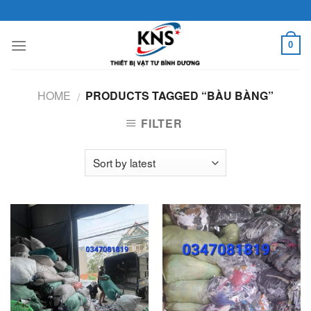
Skip
to
content
0
HOME
PRODUCTS TAGGED “BÀU BÀNG”
/
FILTER