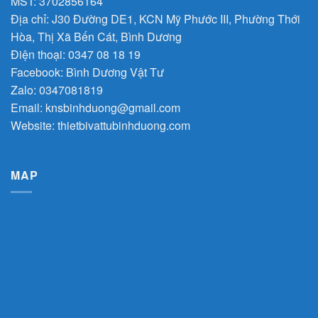
MST: 3702856164
Địa chỉ: J30 Đường DE1, KCN Mỹ Phước III, Phường Thới
Hòa, Thị Xã Bến Cát, Bình Dương
Điện thoại: 0347 08 18 19
Facebook:
Bình Dương Vật Tư
Zalo:
0347081819
Email:
knsbinhduong@gmail.com
Website:
thietbivattubinhduong.com
MAP