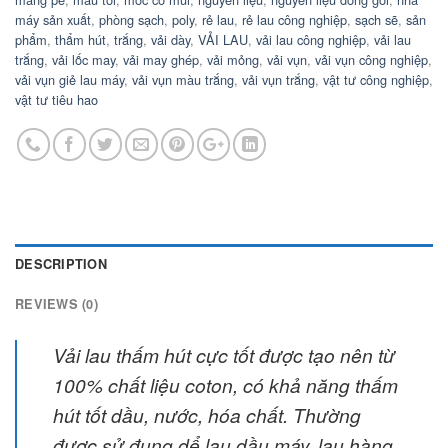
máy sản xuất
,
phòng sạch
,
poly
,
rẻ lau
,
rẻ lau công nghiệp
,
sạch sẽ
,
sản
phẩm
,
thẩm hút
,
trắng
,
vải dày
,
VẢI LAU
,
vải lau công nghiệp
,
vải lau
trắng
,
vải lốc may
,
vải may ghép
,
vải mỏng
,
vải vụn
,
vải vụn công nghiệp
,
vải vụn giẻ lau máy
,
vải vụn màu trắng
,
vải vụn trắng
,
vật tư công nghiệp
,
vật tư tiêu hao
DESCRIPTION
REVIEWS (0)
Vải lau thấm hút cực tốt được tạo nên từ
100% chất liệu coton, có khả năng thấm
hút tốt dầu, nước, hóa chất. Thường
được sử đụng dể lau dầu máy, lau hàng