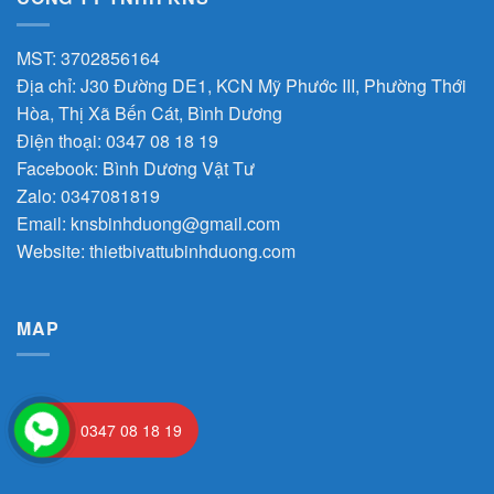
MST: 3702856164
Địa chỉ: J30 Đường DE1, KCN Mỹ Phước III, Phường Thới
Hòa, Thị Xã Bến Cát, Bình Dương
Điện thoại: 0347 08 18 19
Facebook:
Bình Dương Vật Tư
Zalo:
0347081819
Email:
knsbinhduong@gmail.com
Website:
thietbivattubinhduong.com
MAP
0347 08 18 19