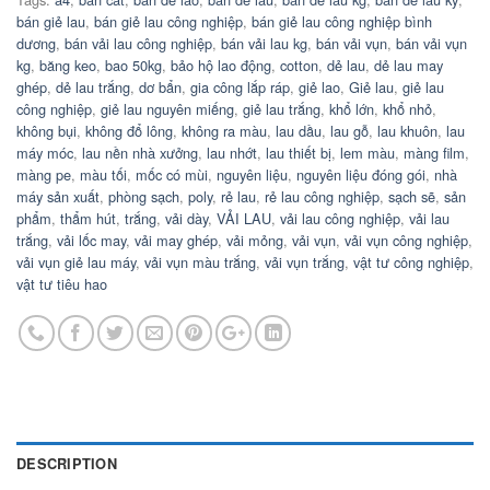
bán giẻ lau
,
bán giẻ lau công nghiệp
,
bán giẻ lau công nghiệp bình
dương
,
bán vải lau công nghiệp
,
bán vải lau kg
,
bán vải vụn
,
bán vải vụn
kg
,
băng keo
,
bao 50kg
,
bảo hộ lao động
,
cotton
,
dẻ lau
,
dẻ lau may
ghép
,
dẻ lau trắng
,
dơ bẩn
,
gia công lắp ráp
,
giẻ lao
,
Giẻ lau
,
giẻ lau
công nghiệp
,
giẻ lau nguyên miếng
,
giẻ lau trắng
,
khổ lớn
,
khổ nhỏ
,
không bụi
,
không đổ lông
,
không ra màu
,
lau dầu
,
lau gỗ
,
lau khuôn
,
lau
máy móc
,
lau nền nhà xưởng
,
lau nhớt
,
lau thiết bị
,
lem màu
,
màng film
,
màng pe
,
màu tối
,
mốc có mùi
,
nguyên liệu
,
nguyên liệu đóng gói
,
nhà
máy sản xuất
,
phòng sạch
,
poly
,
rẻ lau
,
rẻ lau công nghiệp
,
sạch sẽ
,
sản
phẩm
,
thẩm hút
,
trắng
,
vải dày
,
VẢI LAU
,
vải lau công nghiệp
,
vải lau
trắng
,
vải lốc may
,
vải may ghép
,
vải mỏng
,
vải vụn
,
vải vụn công nghiệp
,
vải vụn giẻ lau máy
,
vải vụn màu trắng
,
vải vụn trắng
,
vật tư công nghiệp
,
vật tư tiêu hao
DESCRIPTION