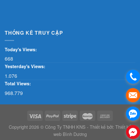
THỐNG KÊ TRUY CẬP
Today's Views:
668
Yesterday's Views:
1.076
Total Views:
968.779
Copyright 2026 © Công Ty TNHH KNS - Thiết kế bởi:
Thiết kế
web Bình Dương