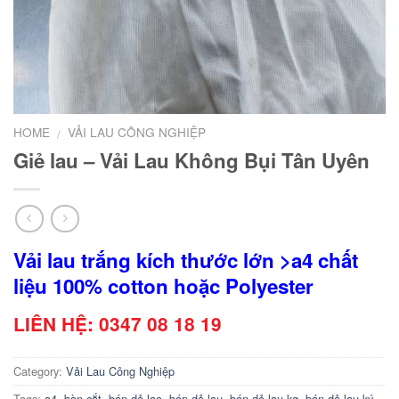
HOME
VẢI LAU CÔNG NGHIỆP
/
Giẻ lau – Vải Lau Không Bụi Tân Uyên
Vải lau trắng kích thước lớn >a4 chất
liệu 100% cotton hoặc Polyester
LIÊN HỆ: 0347 08 18 19
Category:
Vải Lau Công Nghiệp
Tags:
a4
,
bàn cắt
,
bán dẻ lao
,
bán dẻ lau
,
bán dẻ lau kg
,
bán dẻ lau ký
,