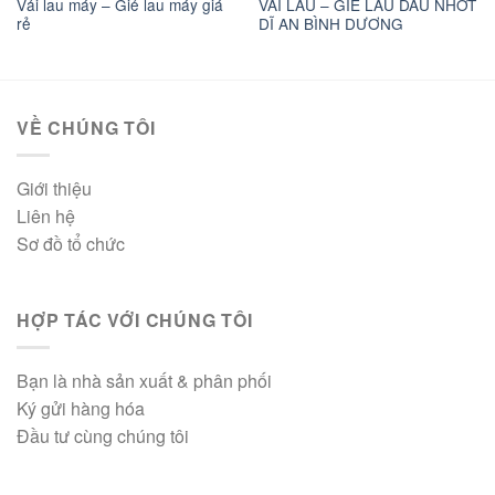
Vải lau máy – Giẻ lau máy giá
VẢI LAU – GIẺ LAU DẦU NHỚT
rẻ
DĨ AN BÌNH DƯƠNG
VỀ CHÚNG TÔI
Giới thiệu
Liên hệ
Sơ đồ tổ chức
HỢP TÁC VỚI CHÚNG TÔI
Bạn là nhà sản xuất & phân phối
Ký gửi hàng hóa
Đầu tư cùng chúng tôi